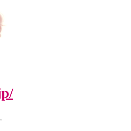
jp/
。